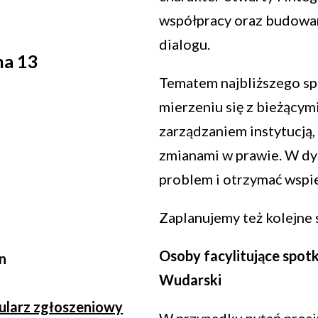
współpracy oraz budowani
dialogu.
na 13
Tematem najbliższego s
mierzeniu się z bieżący
zarządzaniem instytucją
zmianami w prawie. W dy
problem i otrzymać wspi
Zaplanujemy też kolejne s
Osoby facylitujące spot
n
Wudarski
ularz zgłoszeniowy
W przypadku pytań prosi