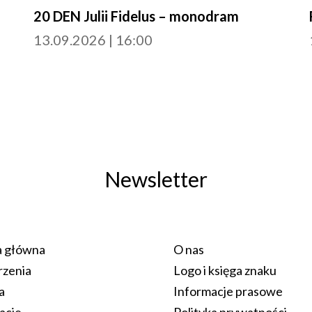
20 DEN Julii Fidelus – monodram
13.09.2026 | 16:00
Newsletter
a główna
O nas
zenia
Logo i księga znaku
a
Informacje prasowe
acje
Polityka prywatności