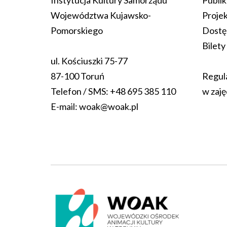
Województwa Kujawsko-
Proje
Pomorskiego
Dostę
Bilety
ul. Kościuszki 75-77
87-100 Toruń
Regul
Telefon / SMS:
+48 695 385 110
w zaję
E-mail:
woak@woak.pl