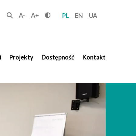
A-
A+
Tryb ciemny / Wyświetlaj czarne tło i ż
PL
EN
UA
i
Projekty
Dostępność
Kontakt