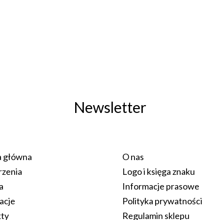
Newsletter
a główna
O nas
zenia
Logo i księga znaku
a
Informacje prasowe
acje
Polityka prywatności
kty
Regulamin sklepu