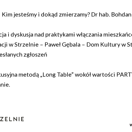
 Kim jesteśmy i dokąd zmierzamy? Dr hab. Bohda
acja i dyskusja nad praktykami włączania mieszka
acji w Strzelnie – Paweł Gębala – Dom Kultury w S
desłanych zgłoszeń
a
kusyjna metodą „Long Table” wokół wartości PAR
nie.