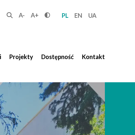
A-
A+
Tryb ciemny / Wyświetlaj czarne tło i ż
PL
EN
UA
i
Projekty
Dostępność
Kontakt