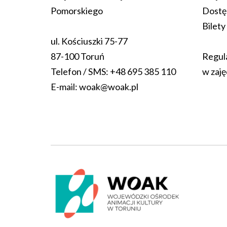
Pomorskiego
Dostę
Bilety
ul. Kościuszki 75-77
87-100 Toruń
Regul
Telefon / SMS:
+48 695 385 110
w zaję
E-mail:
woak@woak.pl