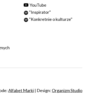
YouTube
"
Inspirator
"
"
Konkretnie o kulturze
"
znych
ode:
Alfabet Marki
| Design:
Organizm Studio