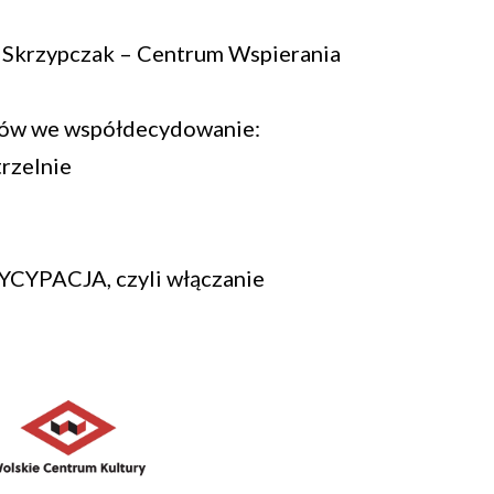
n Skrzypczak – Centrum Wspierania
ńców we współdecydowanie:
trzelnie
TYCYPACJA, czyli włączanie