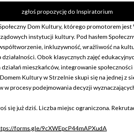
zgłoś propozycję do Inspiratorium
Społeczny Dom Kultury, którego promotorem jest 
ządowych instytucji kultury. Pod hasłem Społeczn
spółtworzenie, inkluzywność, wrażliwość na kultu
działalności. Obok klasycznych zajęć edukacyjnyc
h działań mieszkańców, integrowanie społeczności 
omem Kultury w Strzelnie skupi się na jednej z si
w w procesy podejmowania decyzji wyznaczającyc
łoś się już dziś. Liczba miejsc ograniczona. Rekruta
ttps://forms.gle/9cXWEpcP44mAPXudA